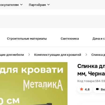
окупателям
Партнёрам
Строительные материалы
Сантехника
Дача и 
щие для мебели
Комплектующие для кроватей
Спинка д
Спинка дл
мм, Черн
Код товара:
184-5
4.8
Ви