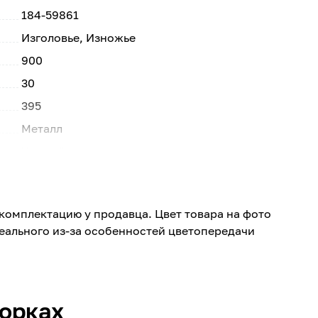
184-59861
Изголовье, Изножье
900
30
395
Металл
Черный
В3
твердое
комплектацию у продавца. Цвет товара на фото
реального из-за особенностей цветопередачи
борках