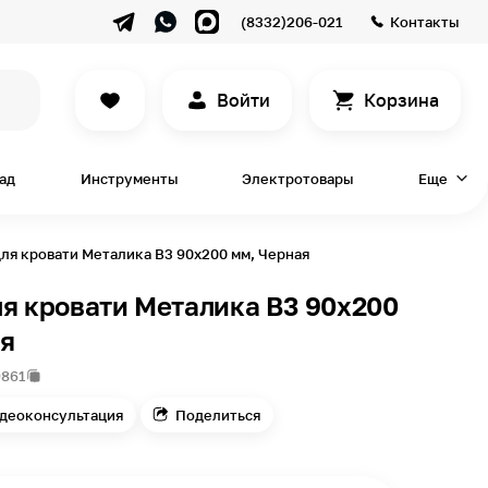
(8332)206-021
Контакты
Войти
Корзина
сад
Инструменты
Электротовары
Еще
ля кровати Металика В3 90х200 мм, Черная
я кровати Металика В3 90х200
ая
9861
деоконсультация
Поделиться