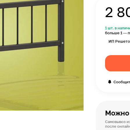
2 8
1 шт. в налич
больше 1 — п
ИП Решето
Сообщит
Можно 
Самовывоз из
после онлай