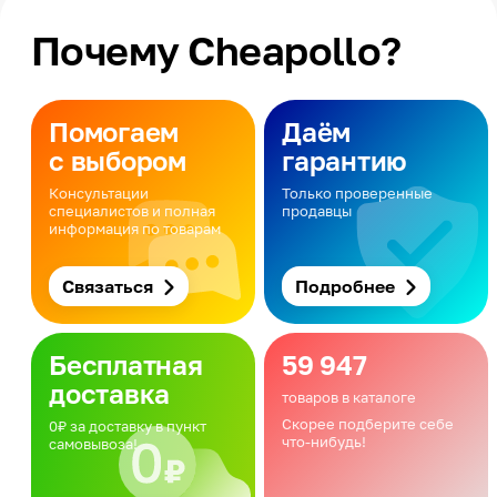
Почему Cheapollo?
Помогаем
Даём
с выбором
гарантию
Консультации
Только проверенные
специалистов и полная
продавцы
информация по товарам
Связаться
Подробнее
Бесплатная
59 947
доставка
товаров в каталоге
Скорее подберите себе
0₽ за доставку в пункт
что-нибудь!
самовывоза!