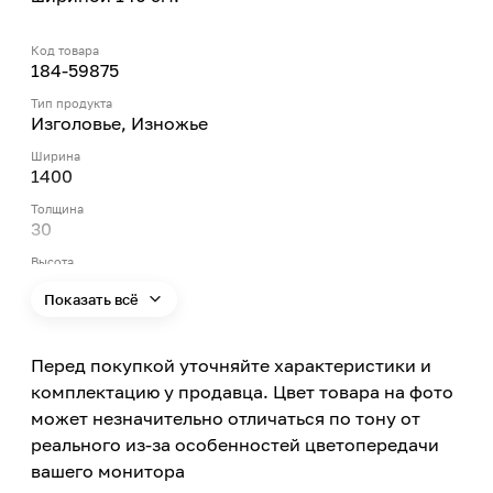
Код товара
184-59875
Тип продукта
Изголовье, Изножье
Ширина
1400
Толщина
30
Высота
265
Показать всё
Материал
Металл
Перед покупкой уточняйте характеристики и
Цвет
Черный
комплектацию у продавца. Цвет товара на фото
может незначительно отличаться по тону от
Вариант
Г2
реального из-за особенностей цветопередачи
вашего монитора
Особенности изголовья