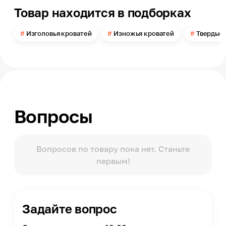
твердое
Товар находится в подборках
Изголовья кроватей
Изножья кроватей
Твердые 
Вопросы
Вопросов по товару пока нет. Станьте
первым!
Задайте вопрос