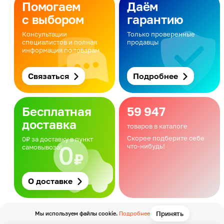
Помогаем
Даём
с выбором
гарантию
Консультации
Только проверенные
специалистов и полная
продавцы
информация по товарам
Связаться
Подробнее
Бесплатная
59 947
доставка
товаров в каталоге
Скорее подберите себе
0₽ за доставку в пункт
что-нибудь!
самовывоза!
О доставке
Принять
Мы используем файлы cookie.
Подробнее