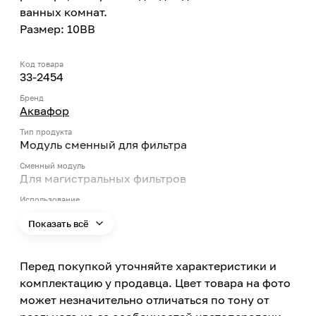
ванных комнат.
Размер: 10ВВ
Код товара
33-2454
Бренд
Аквафор
Тип продукта
Модуль сменный для фильтра
Сменный модуль
Для магистральных фильтров
Использование
Холодная вода
Показать всё
Эффект фильтрации
Удаление железа, Удаление органических
веществ, Удаление хлора
Перед покупкой уточняйте характеристики и
комплектацию у продавца. Цвет товара на фото
Для железистой воды
Да
может незначительно отличаться по тону от