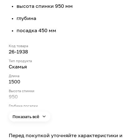
высота спинки 950 мм
глубина
посадка 450 мм
Код товара
26-1938
Тип продукта
Скамья
Длина
1500
Высота спинки
950
Глубина посадки
450
Показать всё
Материал
Квадрат-труба 20*20мм, Квадрат-труба 15*15мм,
Дерево
Перед покупкой уточняйте характеристики и