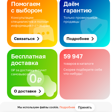
Помогаем
Даём
с выбором
гарантию
Консультации
Только проверенные
специалистов и полная
продавцы
информация по товарам
Связаться
Подробнее
Бесплатная
59 947
доставка
товаров в каталоге
Скорее подберите себе
0₽ за доставку в пункт
что-нибудь!
самовывоза!
О доставке
Принять
Мы используем файлы cookie.
Подробнее