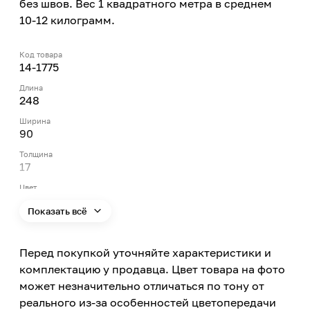
без швов. Вес 1 квадратного метра в среднем
10-12 килограмм.
Код товара
14-1775
Длина
248
Ширина
90
Толщина
17
Цвет
Белый
Показать всё
Материал
Гипс
Перед покупкой уточняйте характеристики и
Тип продукта
Камень искусственный
комплектацию у продавца. Цвет товара на фото
может незначительно отличаться по тону от
Внешний вид камня
Сланец
реального из-за особенностей цветопередачи