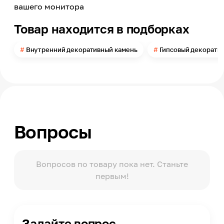
вашего монитора
Кол-во штук в 1 кв.м.
40
Товар находится в подборках
Применение
Внутри помещений
Внутренний декоративный камень
Гипсовый декорати
Вопросы
Вопросов по товару пока нет. Станьте
первым!
Задайте вопрос