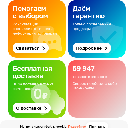
Помогаем
Даём
с выбором
гарантию
Консультации
Только проверенные
специалистов и полная
продавцы
информация по товарам
Связаться
Подробнее
Бесплатная
59 947
доставка
товаров в каталоге
Скорее подберите себе
0₽ за доставку в пункт
что-нибудь!
самовывоза!
О доставке
Принять
Мы используем файлы cookie.
Подробнее