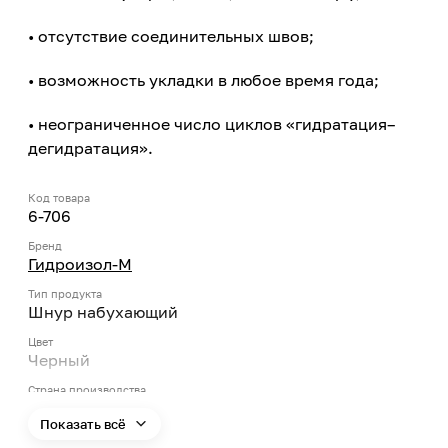
• отсутствие соединительных швов;
• возможность укладки в любое время года;
• неограниченное число циклов «гидратация–
дегидратация».
Код товара
6-706
Бренд
Гидроизол-М
Тип продукта
Шнур набухающий
Цвет
Черный
Страна производства
Россия
Показать всё
Температура нанесения