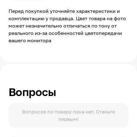
от -15 до +50
Перед покупкой уточняйте характеристики и
Метод нанесения
комплектацию у продавца. Цвет товара на фото
Механическое крепление, Приклейка на
может незначительно отличаться по тону от
мастику
реального из-за особенностей цветопередачи
Коэффициент разбухания
вашего монитора
400
Гидростатическое давление
7
Длина
6250
Форма
Прямоугольник
Вопросы
Сечение
10x25
Вопросов по товару пока нет. Станьте
первым!