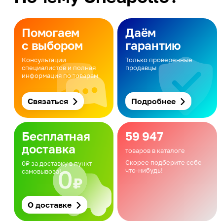
Помогаем
Даём
с выбором
гарантию
Консультации
Только проверенные
специалистов и полная
продавцы
информация по товарам
Связаться
Подробнее
Бесплатная
59 947
доставка
товаров в каталоге
Скорее подберите себе
0₽ за доставку в пункт
что-нибудь!
самовывоза!
О доставке