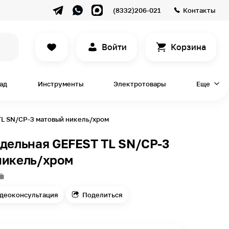
(8332)206-021
Контакты
Войти
Корзина
сад
Инструменты
Электротовары
Еще
TL SN/CP-3 матовый никель/хром
здельная GEFEST TL SN/CP-3
никель/хром
деоконсультация
Поделиться