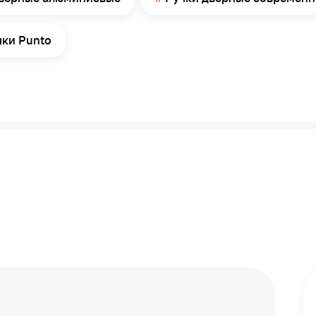
12
Китай
чки Punto
Коробка