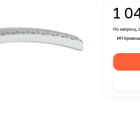
1 0
По запросу, 
ИП Кривош