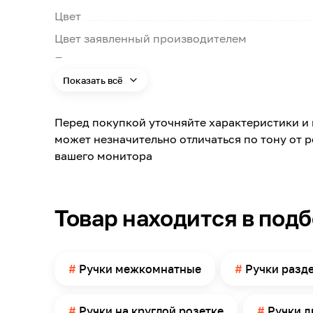
Цвет
Цвет заявленный производителем
Поверхность
Показать всё
Материал
Форма розетки
Перед покупкой уточняйте характеристики и 
Модельный ряд
может незначительно отличаться по тону от 
Покрытие
вашего монитора
Архитектурный стиль
Тип запирания
Товар находится в под
Фиксация декоративного кольца
Ширина основания
Ручки межкомнатные
Ручки разд
В комплекте
Масса
Ручки на круглой розетке
Ручки 