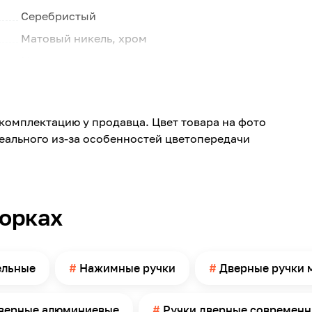
Серебристый
Матовый никель, хром
Матовая
Алюминий
Круг
комплектацию у продавца. Цвет товара на фото
TL
реального из-за особенностей цветопередачи
Гальваника
Современный
Отсутствует
борках
Саморезы или стяжные винты
53.5
Комплект крепежной фурнитуры,
ельные
Нажимные ручки
Дверные ручки 
соединительный квадрат 8x105 мм.
0.440
дверные алюминиевые
Ручки дверные современ