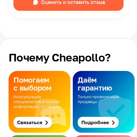
Оценить и оставить отзыв
Почему Cheapollo?
Помогаем
Даём
с выбором
гарантию
Консультации
Только проверенные
специалистов и полная
продавцы
информация по товарам
Связаться
Подробнее