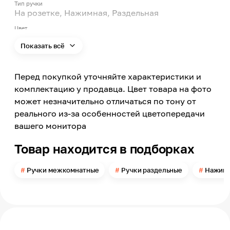
Тип ручки
На розетке, Нажимная, Раздельная
Цвет
Серебристый
Показать всё
Цвет заявленный производителем
Матовый никель, хром
Перед покупкой уточняйте характеристики и
Поверхность
Матовая
комплектацию у продавца. Цвет товара на фото
может незначительно отличаться по тону от
Материал
Алюминий
реального из-за особенностей цветопередачи
вашего монитора
Форма розетки
Квадрат
Товар находится в подборках
Модельный ряд
QL
Ручки межкомнатные
Ручки раздельные
Нажимн
Покрытие
Гальваника
Архитектурный стиль
Современный
Тип запирания