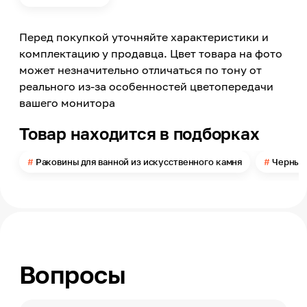
Цвет
Черный
Перед покупкой уточняйте характеристики и
Цвет заявленный производителем
Черный металл
комплектацию у продавца. Цвет товара на фото
может незначительно отличаться по тону от
Поверхность
Глянцевая
реального из-за особенностей цветопередачи
вашего монитора
Материал
Искусственный мрамор
Товар находится в подборках
Форма
Прямоугольник
Раковины для ванной из искусственного камня
Черные 
Количество чаш
1
Положение крыла
Без стекателя, С полочкой для аксессуаров
Ширина
900
Вопросы
Глубина
445
Высота