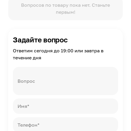
150
Вопросов по товару пока нет. Станьте
первым!
Глубина чаши
120
Готовые отверстия
1 отв
Задайте вопрос
Диаметр слива
45
Ответим сегодня до 19:00 или завтра в
Перелив
течение дня
Есть
Масса
15.42
Вопрос
Страна производства
Россия
Архитектурный стиль
Современный
Имя*
Телефон*