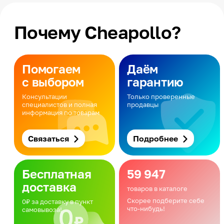
Почему Cheapollo?
Помогаем
Даём
с выбором
гарантию
Консультации
Только проверенные
специалистов и полная
продавцы
информация по товарам
Связаться
Подробнее
Бесплатная
59 947
доставка
товаров в каталоге
Скорее подберите себе
0₽ за доставку в пункт
что-нибудь!
самовывоза!