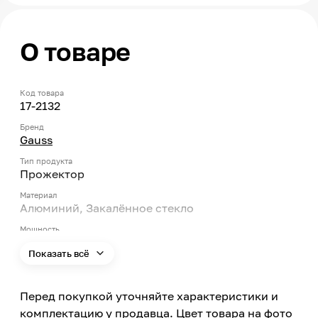
О товаре
Код товара
17-2132
Бренд
Gauss
Тип продукта
Прожектор
Материал
Алюминий, Закалённое стекло
Мощность
100
Показать всё
Цветовая температура
6500
Перед покупкой уточняйте характеристики и
Световой поток
комплектацию у продавца. Цвет товара на фото