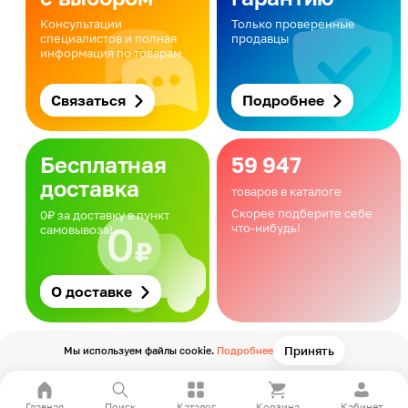
Консультации
Только проверенные
специалистов и полная
продавцы
информация по товарам
Связаться
Подробнее
Бесплатная
59 947
доставка
товаров в каталоге
Скорее подберите себе
0₽ за доставку в пункт
что-нибудь!
самовывоза!
О доставке
Принять
Мы используем файлы cookie.
Подробнее
Главная
Поиск
Каталог
Корзина
Кабинет