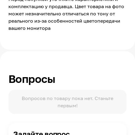
Цветовая температура
комплектацию у продавца. Цвет товара на фото
6500
может незначительно отличаться по тону от
Световой поток
реального из-за особенностей цветопередачи
16800
вашего монитора
Угол свечения
110
Тип ламп
Светодиодный
Рабочее напряжение
200-240
Вопросы
Температура эксплуатации
-40 +50
Габаритный размер
Вопросов по товару пока нет. Станьте
375*326*44 мм
первым!
Степень защиты по ГОСТ 14254
ІР65
Класс защиты от поражения электрическим током
Задайте вопрос