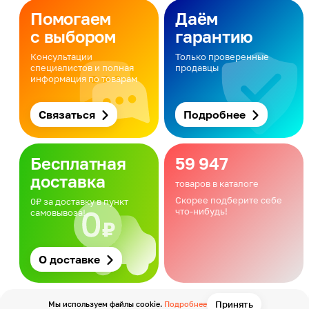
Помогаем
Даём
с выбором
гарантию
Консультации
Только проверенные
специалистов и полная
продавцы
информация по товарам
Связаться
Подробнее
Бесплатная
59 947
доставка
товаров в каталоге
Скорее подберите себе
0₽ за доставку в пункт
что-нибудь!
самовывоза!
О доставке
Принять
Мы используем файлы cookie.
Подробнее