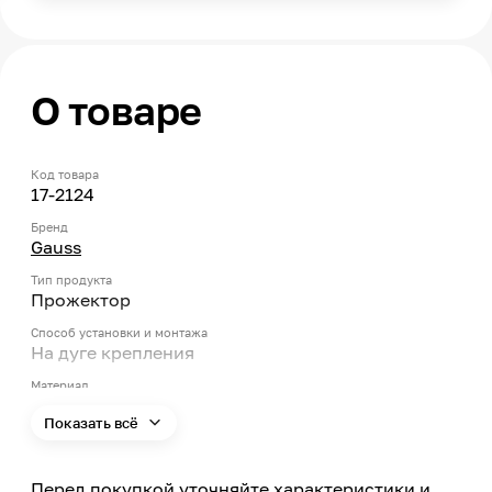
О товаре
Код товара
17-2124
Бренд
Gauss
Тип продукта
Прожектор
Способ установки и монтажа
На дуге крепления
Материал
Алюминий, Закалённое стекло
Показать всё
Мощность
200
Перед покупкой уточняйте характеристики и