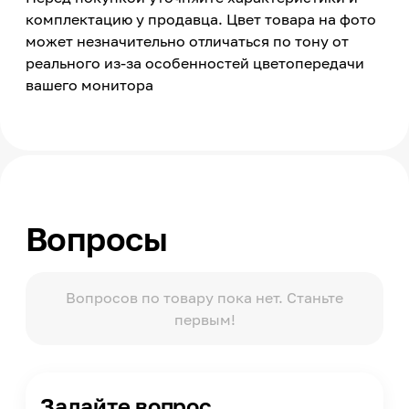
Цветовая температура
комплектацию у продавца. Цвет товара на фото
6500
может незначительно отличаться по тону от
Световой поток
реального из-за особенностей цветопередачи
12800
вашего монитора
Угол свечения
110
Тип ламп
Светодиодный
Рабочее напряжение
200-240
Вопросы
Температура эксплуатации
-40 +50
Габаритный размер
Вопросов по товару пока нет. Станьте
375*326*44 мм
первым!
Степень защиты по ГОСТ 14254
ІР65
Время работы
Задайте вопрос