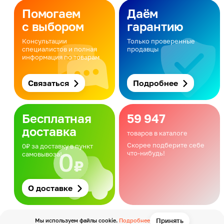
Помогаем
Даём
с выбором
гарантию
Консультации
Только проверенные
специалистов и полная
продавцы
информация по товарам
Связаться
Подробнее
Бесплатная
59 947
доставка
товаров в каталоге
Скорее подберите себе
0₽ за доставку в пункт
что-нибудь!
самовывоза!
О доставке
Принять
Мы используем файлы cookie.
Подробнее