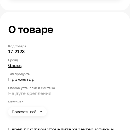
О товаре
Код товара
17-2123
Бренд
Gauss
Тип продукта
Прожектор
Способ установки и монтажа
На дуге крепления
Материал
Алюминий, Закалённое стекло
Показать всё
Мощность
150
Перед покупкой уточняйте характеристики и