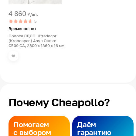
4 860
₽/шт.
5
Временно нет
Полоса ЛДСП Ultradecor
(Kronospan) Азул Оникс
С509 CA, 2800 x 1360 x 16 мм
Почему Cheapollo?
Помогаем
Даём
с выбором
гарантию