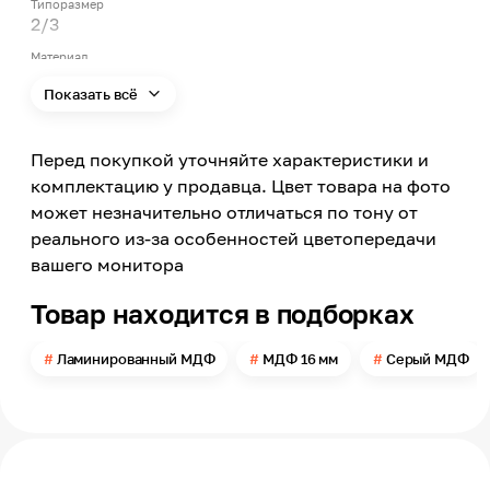
Типоразмер
2/3
Материал
МДФ
Показать всё
Покрытие
Ламинация
Перед покупкой уточняйте характеристики и
Стороны покрытия
С двух сторон
комплектацию у продавца. Цвет товара на фото
может незначительно отличаться по тону от
Цвет
Серый
реального из-за особенностей цветопередачи
вашего монитора
Яркость цвета
Светлый
Товар находится в подборках
Цвет заявленный производителем
Азул оникс
Ламинированный МДФ
МДФ 16 мм
Серый МДФ
Номер цвета
С509
Текстура
CB
Поверхность