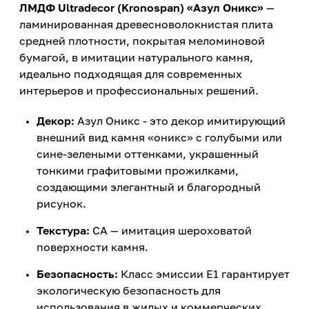
ЛМДФ Ultradecor (Kronospan) «Азул Оникс»
—
ламинированная древесноволокнистая плита
средней плотности, покрытая меломиновой
бумагой, в имитации натурального камня,
идеально подходящая для современных
интерьеров и профессиональных решений.
Декор:
Азул Оникс - это декор имитирующий
внешний вид камня «оникс» с голубыми или
сине-зелеными оттенками, украшенный
тонкими графитовыми прожилками,
создающими элегантный и благородный
рисунок.
Текстура:
CA — имитация шероховатой
поверхности камня.
Безопасность:
Класс эмиссии E1 гарантирует
экологическую безопасность для
использования в жилых и коммерческих