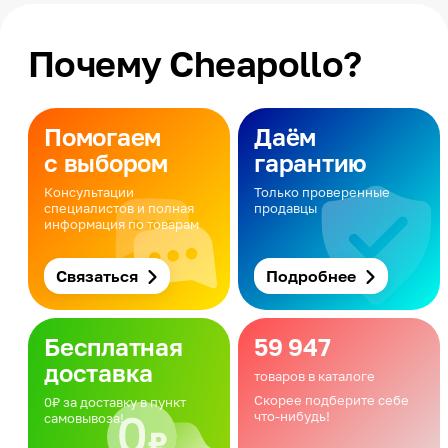
Почему Cheapollo?
Помогаем
Даём
с выбором
гарантию
Консультации
Только проверенные
специалистов и полная
продавцы
информация по товарам
Связаться
Подробнее
Бесплатная
59 947
доставка
товаров в каталоге
Скорее подберите себе
0₽ за доставку в пункт
что-нибудь!
самовывоза!