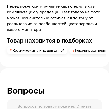
Перед покупкой уточняйте характеристики и
Страна производства
Россия
комплектацию у продавца. Цвет товара на фото
может незначительно отличаться по тону от
Модельный ряд
Примавера
реального из-за особенностей цветопередачи
вашего монитора
Материал
Керамика
Товар находится в подборках
Длина
500
Керамическая плитка для ванной
Керамическая плитка
Ширина
249
Толщина
7.5
Поверхность
Глянцевая
Вопросы
Помещение
Ванная комната, Санузел
Поверхность применения
Стена
Вопросов по товару пока нет. Станьте