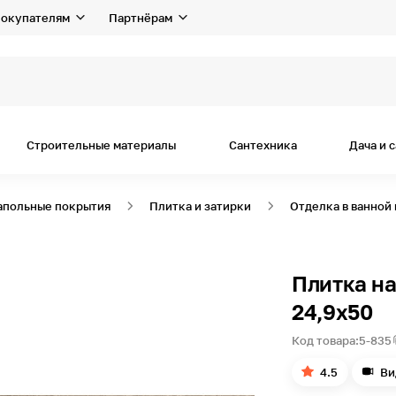
окупателям
Партнёрам
я д
Строительные материалы
Сантехника
Дача и 
апольные покрытия
Плитка и затирки
Отделка в ванной
Плитка н
24,9х50
Код товара:
5-835
4.5
Ви