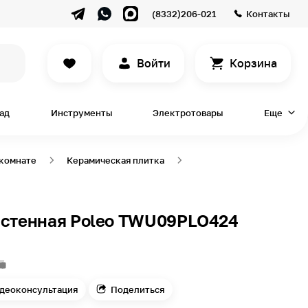
(8332)206-021
Контакты
Войти
Корзина
сад
Инструменты
Электротовары
Еще
 комнате
Керамическая плитка
астенная Poleo TWU09PLO424
деоконсультация
Поделиться