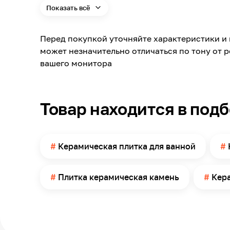
Показать всё
Модельный ряд
Материал
Перед покупкой уточняйте характеристики и 
Длина
может незначительно отличаться по тону от 
Ширина
вашего монитора
Поверхность
Имитация товара
Товар находится в под
Помещение
Поверхность применения
Количество в упаковке
Керамическая плитка для ванной
Плитка керамическая камень
Кера