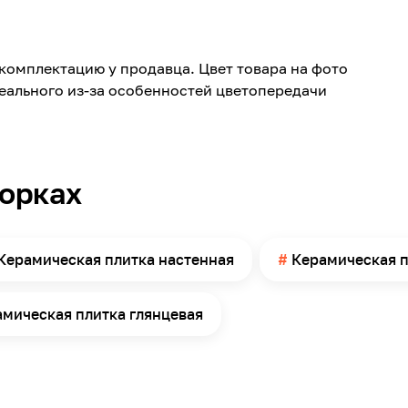
Poleo
Керамика
комплектацию у продавца. Цвет товара на фото
500
реального из-за особенностей цветопередачи
249
Глянцевая
Камень
борках
Ванная комната, Санузел
Стена
2
Керамическая плитка настенная
Керамическая п
мическая плитка глянцевая