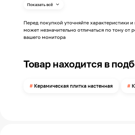
Показать всё
Модельный ряд
Материал
Перед покупкой уточняйте характеристики и 
Длина
может незначительно отличаться по тону от 
Ширина
вашего монитора
Поверхность
Поверхность применения
Товар находится в под
Количество в упаковке
Керамическая плитка настенная
К