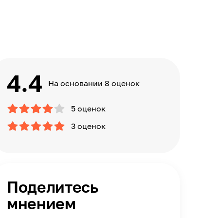
4.4
На основании 8 оценок
5 оценок
3 оценок
Поделитесь
мнением