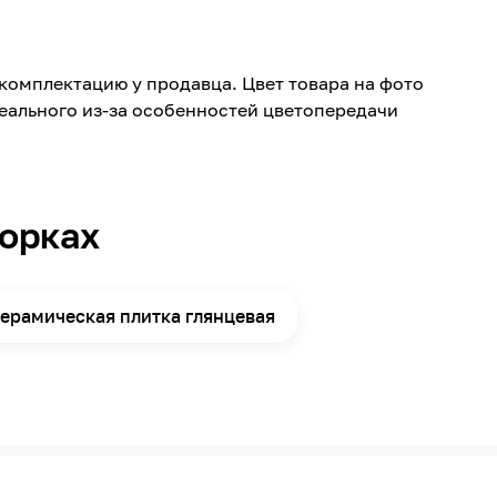
Nicole
Керамика
комплектацию у продавца. Цвет товара на фото
249
реального из-за особенностей цветопередачи
500
Глянцевая
Стена
борках
12
ерамическая плитка глянцевая