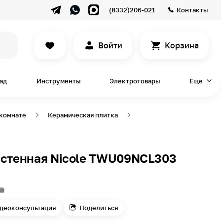
(8332)206-021
Контакты
Войти
Корзина
сад
Инструменты
Электротовары
Еще
 комнате
Керамическая плитка
астенная Nicole TWU09NCL303
деоконсультация
Поделиться