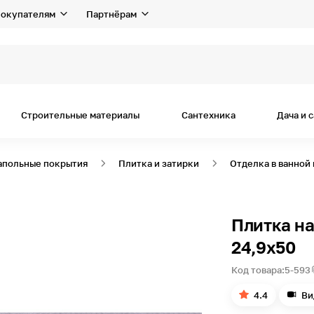
окупателям
Партнёрам
я
Строительные материалы
Сантехника
Дача и 
апольные покрытия
Плитка и затирки
Отделка в ванной
Плитка н
24,9х50
Код товара:
5-593
4.4
Ви