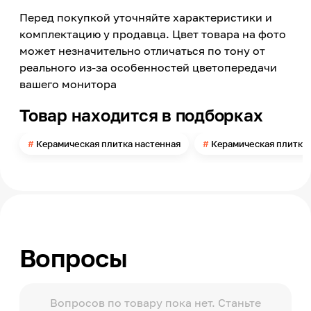
Перед покупкой уточняйте характеристики и
Страна производства
Россия
комплектацию у продавца. Цвет товара на фото
может незначительно отличаться по тону от
Модельный ряд
Jane
реального из-за особенностей цветопередачи
вашего монитора
Материал
Керамика
Товар находится в подборках
Длина
246
Керамическая плитка настенная
Керамическая плитка
Ширина
740
Поверхность
Глянцевая
Поверхность применения
Стена
Вопросы
Вопросов по товару пока нет. Станьте