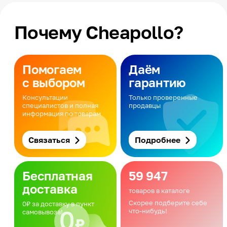
Почему Cheapollo?
Помогаем
Даём
с выбором
гарантию
Консультации
Только проверенные
специалистов и полная
продавцы
информация по товарам
Связаться
Подробнее
Бесплатная
59 947
доставка
товаров в каталоге
Скорее подберите себе
0₽ за доставку в пункт
что-нибудь!
самовывоза!