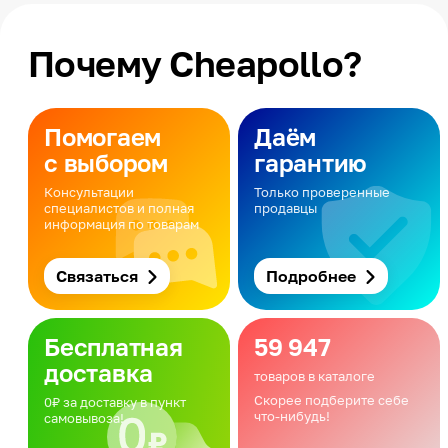
Почему Cheapollo?
Помогаем
Даём
с выбором
гарантию
Консультации
Только проверенные
специалистов и полная
продавцы
информация по товарам
Связаться
Подробнее
Бесплатная
59 947
доставка
товаров в каталоге
Скорее подберите себе
0₽ за доставку в пункт
что-нибудь!
самовывоза!