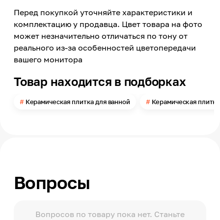
Перед покупкой уточняйте характеристики и
Страна производства
Россия
комплектацию у продавца. Цвет товара на фото
может незначительно отличаться по тону от
Модельный ряд
Brillar
реального из-за особенностей цветопередачи
вашего монитора
Материал
Керамика
Товар находится в подборках
Длина
249
Керамическая плитка для ванной
Керамическая плитка
Ширина
500
Поверхность
Глянцевая
Помещение
Ванная комната, Санузел
Вопросы
Поверхность применения
Стена
Количество в упаковке
11
Вопросов по товару пока нет. Станьте