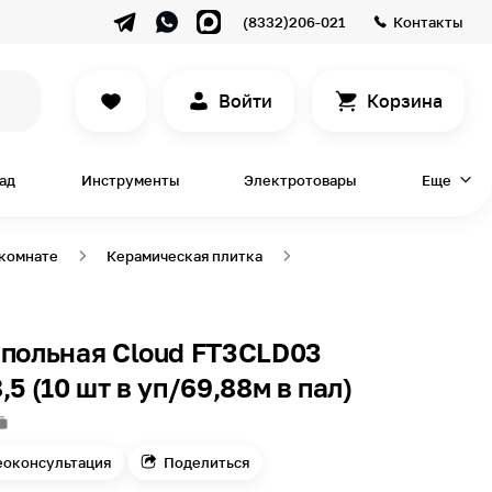
(8332)206-021
Контакты
Войти
Корзина
сад
Инструменты
Электротовары
Еще
 комнате
Керамическая плитка
апольная Cloud FT3CLD03
,5 (10 шт в уп/69,88м в пал)
еоконсультация
Поделиться