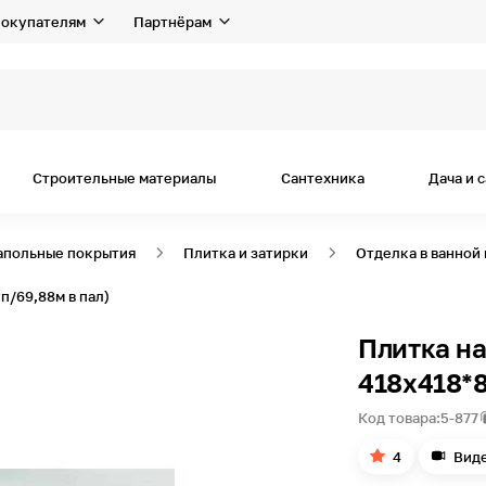
окупателям
Партнёрам
я дом
Строительные материалы
Сантехника
Дача и 
апольные покрытия
Плитка и затирки
Отделка в ванной
п/69,88м в пал)
Плитка н
418х418*8
Код товара:
5-877
4
Вид