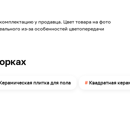
Керамика
418
комплектацию у продавца. Цвет товара на фото
418
реального из-за особенностей цветопередачи
8.5
Матовая
Ванная комната, Санузел
борках
Пол
10
Керамическая плитка для пола
Квадратная кера