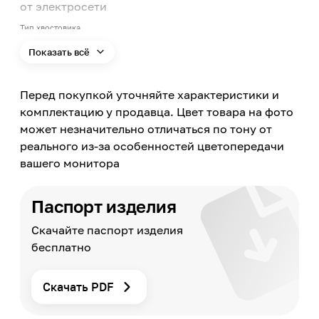
от электросети
Тип хвостовика
SDS-PLUS
Показать всё
Номинальное напряжение сети
220-230
Перед покупкой уточняйте характеристики и
Частота питающей сети
50
комплектацию у продавца. Цвет товара на фото
может незначительно отличаться по тону от
Мощность
800
реального из-за особенностей цветопередачи
вашего монитора
Частота вращения
0-1100
Материал обработки
Паспорт изделия
Кирпич, Бетон, Металл, Древесина, Камень
Скачайте паспорт изделия
Максимальный диаметр сверления: металл/бетон/дерево
13/28/40
бесплатно
Регулировка частоты вращения/ударов
Да
Скачать PDF
Режим реверс
Да