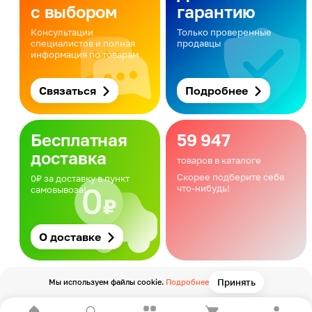
с выбором
гарантию
Консультации
Только проверенные
специалистов и полная
продавцы
информация по товарам
Связаться
Подробнее
Бесплатная
59 947
доставка
товаров в каталоге
Скорее подберите себе
0₽ за доставку в пункт
что-нибудь!
самовывоза!
О доставке
Принять
Мы используем файлы cookie.
Подробнее