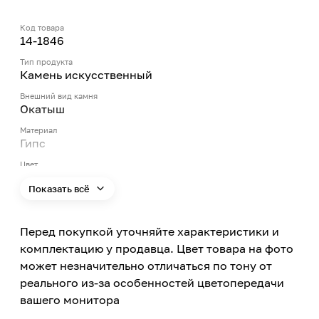
Код товара
14-1846
Тип продукта
Камень искусственный
Внешний вид камня
Окатыш
Материал
Гипс
Цвет
Серый
Показать всё
Цвет заявленный производителем
С0
Перед покупкой уточняйте характеристики и
Применение
Внутри помещений
комплектацию у продавца. Цвет товара на фото
может незначительно отличаться по тону от
реального из-за особенностей цветопередачи
вашего монитора