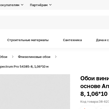
окупателям
Партнёрам
Строительные материалы
Сантехника
Дача и 
Обои
Флизелиновые обои
ectrum Pro 54385-8, 1,06*10 м
Обои вин
основе An
8, 1,06*10
Код товара:
38-62