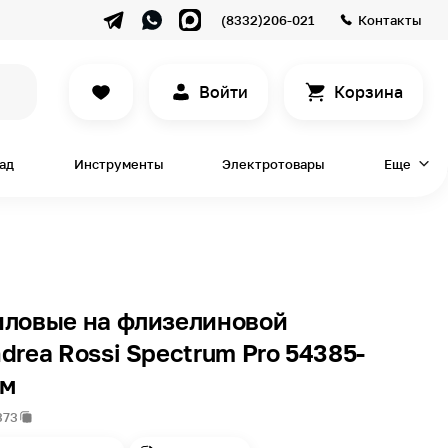
(8332)206-021
Контакты
Войти
Корзина
сад
Инструменты
Электротовары
Еще
иловые на флизелиновой
drea Rossi Spectrum Pro 54385-
 м
373