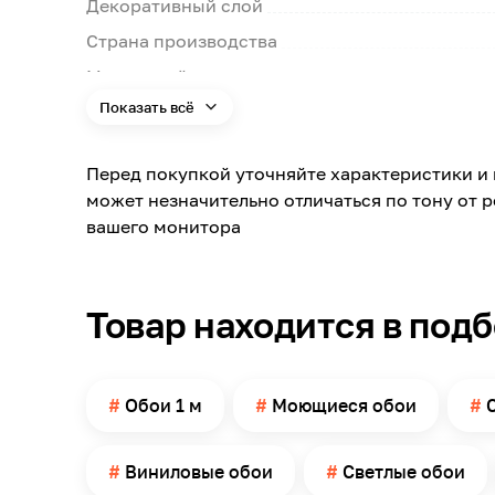
Декоративный слой
Страна производства
Модельный ряд
Показать всё
Цвет
Номер цвета
Перед покупкой уточняйте характеристики и 
Цветовая гамма
может незначительно отличаться по тону от 
Яркость цвета
вашего монитора
Ширина
Длина
Товар находится в под
Влагостойкость
Можно мыть
Вид рисунка
Обои 1 м
Моющиеся обои
Имитация товара
Помещение
Виниловые обои
Светлые обои