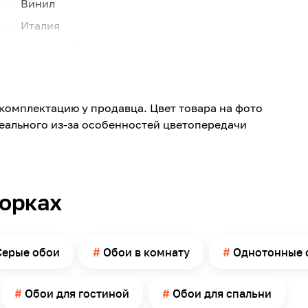
Винил
Италия
Spectrum Pro
Серый
54385-8
комплектацию у продавца. Цвет товара на фото
Серый
реального из-за особенностей цветопередачи
Светлый
1060
10000
борках
Да
Да
Однотонный, Без рисунка, Имитация материала
Серые обои
Обои в комнату
Однотонные 
Ткань
Прихожая, Кухня, Спальня, Гостиная
Обои для гостиной
Обои для спальни