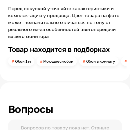
Винил
Перед покупкой уточняйте характеристики и
Страна производства
Италия
комплектацию у продавца. Цвет товара на фото
может незначительно отличаться по тону от
Модельный ряд
Spectrum
реального из-за особенностей цветопередачи
вашего монитора
Цвет
Розовый
Товар находится в подборках
Номер цвета
54335-3
Обои 1 м
Моющиеся обои
Обои в комнату
О
Цветовая гамма
Розовый
Яркость цвета
Светлый
Ширина
1060
Вопросы
Длина
10000
Устойчивость к воздействию солнечного света
Хорошая
Вопросов по товару пока нет. Станьте