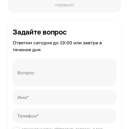
первым!
Влагостойкость
Да
Можно мыть
Да
Задайте вопрос
Нанесение клея
На стену
Ответим сегодня до 19:00 или завтра в
Способ стыковки
течение дня
Свободная стыковка без подбора рисунка
Вид рисунка
С рисунком, Клетка
Вопрос
Помещение
Прихожая, Кухня, Спальня, Гостиная
Имя*
Телефон*