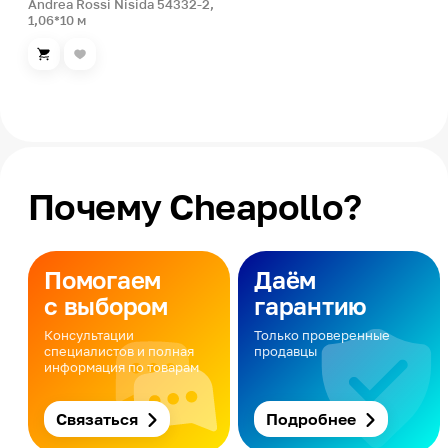
Andrea Rossi Nisida 54332-2,
1,06*10 м
Почему Cheapollo?
Помогаем
Даём
с выбором
гарантию
Консультации
Только проверенные
специалистов и полная
продавцы
информация по товарам
Связаться
Подробнее