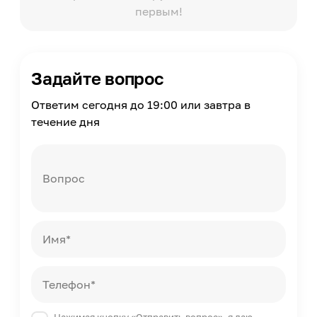
первым!
Влагостойкость
Да
Можно мыть
Да
Задайте вопрос
Нанесение клея
На стену
Ответим сегодня до 19:00 или завтра в
Способ стыковки
течение дня
С подбором рисунка, Симметричный рисунок
Вид рисунка
С рисунком, Мелкий рисунок
Вопрос
Помещение
Прихожая, Кухня, Спальня, Гостиная
Имя*
Телефон*