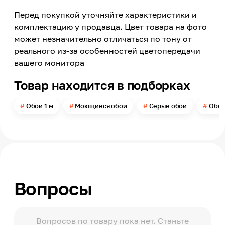
Винил
Перед покупкой уточняйте характеристики и
Страна производства
Италия
комплектацию у продавца. Цвет товара на фото
может незначительно отличаться по тону от
Модельный ряд
Nisida
реального из-за особенностей цветопередачи
вашего монитора
Цвет
Серый
Товар находится в подборках
Номер цвета
54331-3
Обои 1 м
Моющиеся обои
Серые обои
Обои
Цветовая гамма
Серый
Яркость цвета
Светлый
Ширина
1060
Вопросы
Длина
10000
Устойчивость к воздействию солнечного света
Хорошая
Вопросов по товару пока нет. Станьте