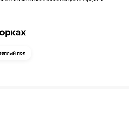
борках
теплый пол