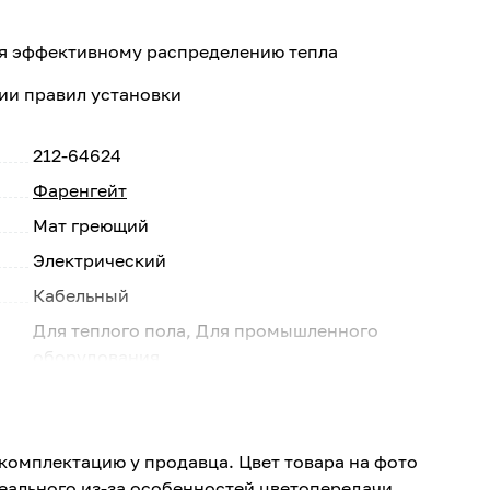
ря эффективному распределению тепла
ии правил установки
212-64624
Фаренгейт
Мат греющий
Электрический
Кабельный
Для теплого пола, Для промышленного
оборудования
1
150
комплектацию у продавца. Цвет товара на фото
реального из-за особенностей цветопередачи