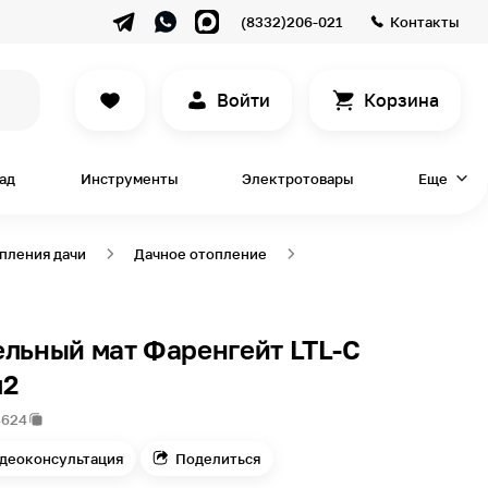
(8332)206-021
Контакты
Войти
Корзина
сад
Инструменты
Электротовары
Еще
пления дачи
Дачное отопление
ельный мат Фаренгейт LTL-C
м2
4624
деоконсультация
Поделиться