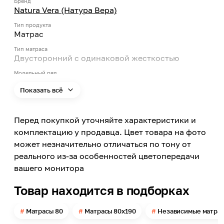
Бренд
Natura Vera (Натура Вера)
Тип продукта
Матрас
Тип матраса
Двусторонний с одинаковой жесткостью
Модельный ряд
Vesta
Показать всё
Степень жесткости
Средне-жесткая
Перед покупкой уточняйте характеристики и
Конструкция матраса
комплектацию у продавца. Цвет товара на фото
Блок независимых пружин
может незначительно отличаться по тону от
Максимальная нагрузка на одно спальное место
реального из-за особенностей цветопередачи
125
вашего монитора
Целевая аудитория
Взрослые
Товар находится в подборках
Спальность
1 спальный
Матрасы 80
Матрасы 80х190
Независимые матра
Ширина