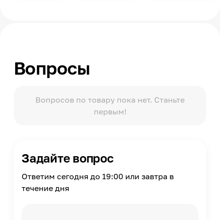
800
Длина
1900
Толщина
190
Вопросы
Материал чехла
Трикотаж
Материал наполнителя
Вопросов по товару пока нет. Станьте
Кокосовая койра, Термовойлок
первым!
Поставляется в скрученном виде
Нет
Задайте вопрос
Ответим сегодня до 19:00 или завтра в
течение дня