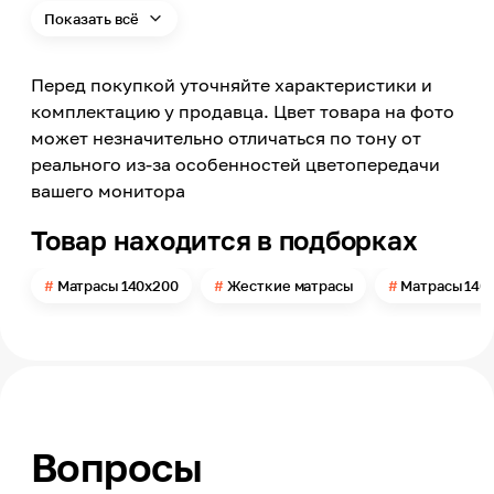
Grand Cocos 416
Показать всё
Степень жесткости
Жесткая
Перед покупкой уточняйте характеристики и
Конструкция матраса
комплектацию у продавца. Цвет товара на фото
Блок независимых пружин
может незначительно отличаться по тону от
Максимальная нагрузка на одно спальное место
реального из-за особенностей цветопередачи
130
вашего монитора
Целевая аудитория
Взрослые
Товар находится в подборках
Анатомические свойства
Высокие
Матрасы 140х200
Жесткие матрасы
Матрасы 140
Спальность
1.5 спальный
Ширина
1400
Длина
2000
Вопросы
Толщина
220