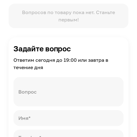
Материал чехла
Вопросов по товару пока нет. Станьте
Трикотаж
первым!
Материал наполнителя
Кокосовая койра, Термовойлок
Поставляется в скрученном виде
Нет
Задайте вопрос
Ответим сегодня до 19:00 или завтра в
течение дня
Вопрос
Имя*