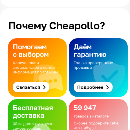
Почему Cheapollo?
Помогаем
Даём
с выбором
гарантию
Консультации
Только проверенные
специалистов и полная
продавцы
информация по товарам
Связаться
Подробнее
Бесплатная
59 947
доставка
товаров в каталоге
Скорее подберите себе
0₽ за доставку в пункт
что-нибудь!
самовывоза!