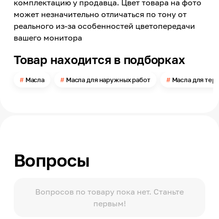
комплектацию у продавца. Цвет товара на фото
влажностью
может незначительно отличаться по тону от
Эксплуатационные свойства
реального из-за особенностей цветопередачи
Ударопрочность, Износостойкость,
вашего монитора
Водоотталкивающие свойства, Защита от
плесени и грибка
Товар находится в подборках
Цвет
Желтый
Масла
Масла для наружных работ
Масла для тер
Цвет заявленный производителем
Солома
Поверхность
Полуматовая
Колеровка
Готовый цвет
Вопросы
Материал обработки
Древесина
Метод нанесения
Вопросов по товару пока нет. Станьте
Кисть, Ткань х/б, Ветошь
первым!
Температура нанесения