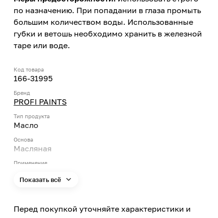
по назначению. При попадании в глаза промыть
большим количеством воды. Использованные
губки и ветошь необходимо хранить в железной
таре или воде.
Код товара
166-31995
Бренд
PROFI PAINTS
Тип продукта
Масло
Основа
Масляная
Применение
Внутри помещений, Снаружи помещений
Показать всё
Типы помещений
Сухие помещения, Помещения с умеренной
Перед покупкой уточняйте характеристики и
влажностью, Помещения с повышенной