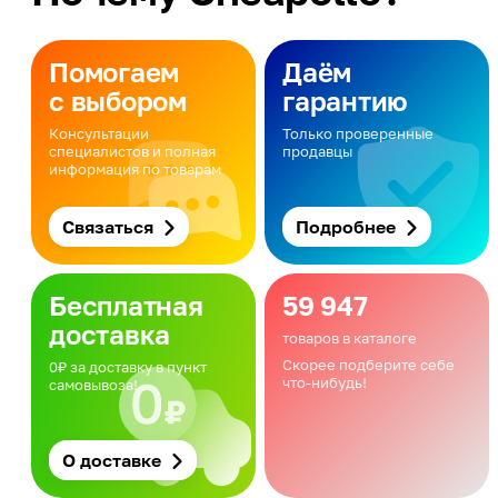
Помогаем
Даём
с выбором
гарантию
Консультации
Только проверенные
специалистов и полная
продавцы
информация по товарам
Связаться
Подробнее
Бесплатная
59 947
доставка
товаров в каталоге
Скорее подберите себе
0₽ за доставку в пункт
что-нибудь!
самовывоза!
О доставке