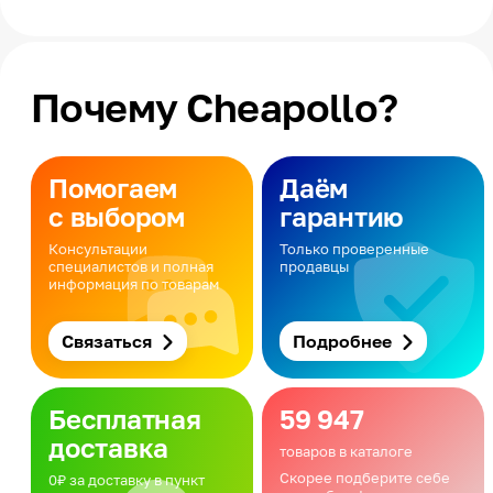
Почему Cheapollo?
Помогаем
Даём
с выбором
гарантию
Консультации
Только проверенные
специалистов и полная
продавцы
информация по товарам
Связаться
Подробнее
Бесплатная
59 947
доставка
товаров в каталоге
Скорее подберите себе
0₽ за доставку в пункт