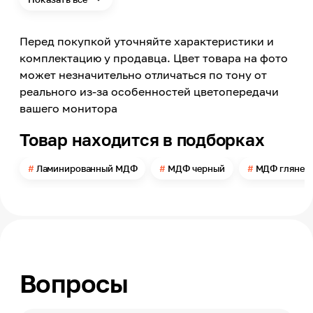
Стороны покрытия
С одной стороны
Перед покупкой уточняйте характеристики и
Цвет
Черный
комплектацию у продавца. Цвет товара на фото
может незначительно отличаться по тону от
Яркость цвета
Темный
реального из-за особенностей цветопередачи
вашего монитора
Цвет заявленный производителем
Черный глянец
Товар находится в подборках
Номер цвета
PG005
Ламинированный МДФ
МДФ черный
МДФ глянец
Поверхность
Глянцевая
Длина
2800
Ширина
1220
Вопросы
Толщина
18
Вид рисунка