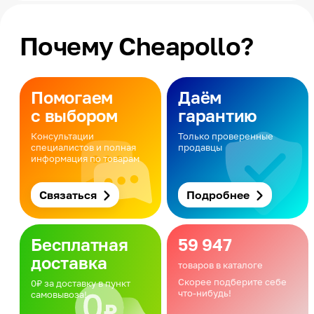
Почему Cheapollo?
Помогаем
Даём
с выбором
гарантию
Консультации
Только проверенные
специалистов и полная
продавцы
информация по товарам
Связаться
Подробнее
Бесплатная
59 947
доставка
товаров в каталоге
Скорее подберите себе
0₽ за доставку в пункт
что-нибудь!
самовывоза!