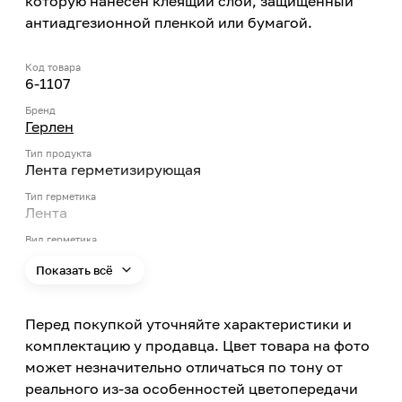
которую нанесен клеящий слой, защищенный
антиадгезионной пленкой или бумагой.
Код товара
6-1107
Бренд
Герлен
Тип продукта
Лента герметизирующая
Тип герметика
Лента
Вид герметика
Бутилкаучуковый
Показать всё
Цвет
Бежевый
Перед покупкой уточняйте характеристики и
Минимальный срок службы
комплектацию у продавца. Цвет товара на фото
25
может незначительно отличаться по тону от
Страна производства
реального из-за особенностей цветопередачи
Россия