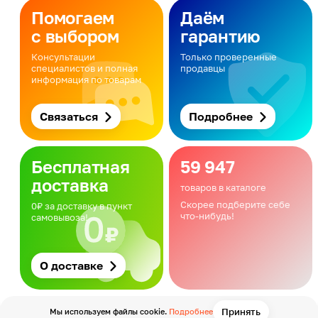
Помогаем
Даём
с выбором
гарантию
Консультации
Только проверенные
специалистов и полная
продавцы
информация по товарам
Связаться
Подробнее
Бесплатная
59 947
доставка
товаров в каталоге
Скорее подберите себе
0₽ за доставку в пункт
что-нибудь!
самовывоза!
О доставке
Принять
Мы используем файлы cookie.
Подробнее