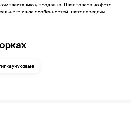
комплектацию у продавца. Цвет товара на фото
-60
реального из-за особенностей цветопередачи
+120
до -10
Приклейка вручную
борках
1
25000
1.5
тилкаучуковые
50