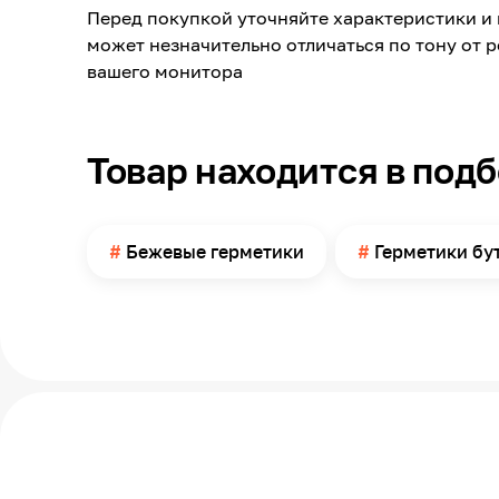
Перед покупкой уточняйте характеристики и 
Минимальная температура эксплуатации
может незначительно отличаться по тону от 
Максимальная температура эксплуатации
вашего монитора
Температура нанесения
Метод нанесения
Товар находится в под
Срок годности
Длина
Толщина
Бежевые герметики
Герметики бу
Ширина