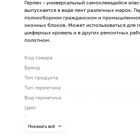
Герлен – универсальный самоклеющийся элас
выпускается в виде лент различных марок. Г
полносборном гражданском и промышленном 
оконных блоков. Может использоваться для 
шиферных кровель и в других ремонтных раб
полотном.
Код товара
Бренд
Тип продукта
Тип герметика
Вид герметика
Цвет
Страна производства
Показать всё
Минимальный срок службы
Максимальная толщина слоя