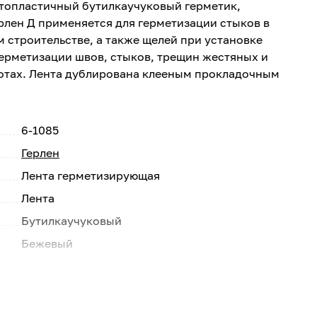
топластичный бутилкаучуковый герметик,
ерлен Д применяется для герметизации стыков в
строительстве, а также щелей при установке
герметизации швов, стыков, трещин жестяных и
отах. Лента дублирована клееным прокладочным
6-1085
Герлен
Лента герметизирующая
Лента
Бутилкаучуковый
Бежевый
Россия
25
1.5