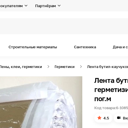
окупателям
Партнёрам
Строительные материалы
Сантехника
Дача и 
Пены, клеи, герметики
Герметики
Лента бутил-каучуков
Лента бут
герметизи
пог.м
Код товара:
6-108
4.5
Ви