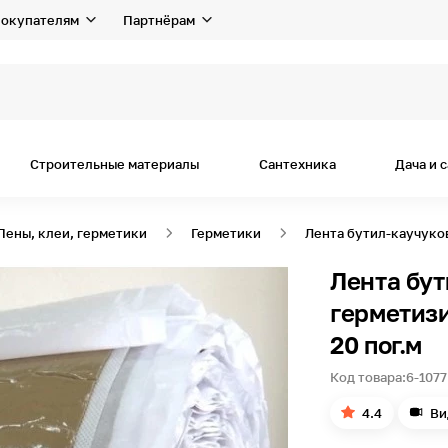
окупателям
Партнёрам
Строительные материалы
Сантехника
Дача и 
Пены, клеи, герметики
Герметики
Лента бутил-каучуков
Лента бут
герметизи
20 пог.м
Код товара:
6-1077
4.4
Ви