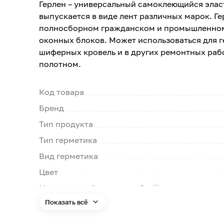
Герлен – универсальный самоклеющийся элас
выпускается в виде лент различных марок. Г
полносборном гражданском и промышленном 
оконных блоков. Может использоваться для 
шиферных кровель и в других ремонтных раб
полотном.
Код товара
Бренд
Тип продукта
Тип герметика
Вид герметика
Цвет
Минимальный срок службы
Показать всё
Страна производства
Максимальная толщина слоя