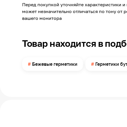
Перед покупкой уточняйте характеристики и 
Минимальная температура эксплуатации
может незначительно отличаться по тону от 
Максимальная температура эксплуатации
вашего монитора
Температура нанесения
Метод нанесения
Товар находится в под
Срок годности
Длина
Толщина
Бежевые герметики
Герметики бу
Ширина