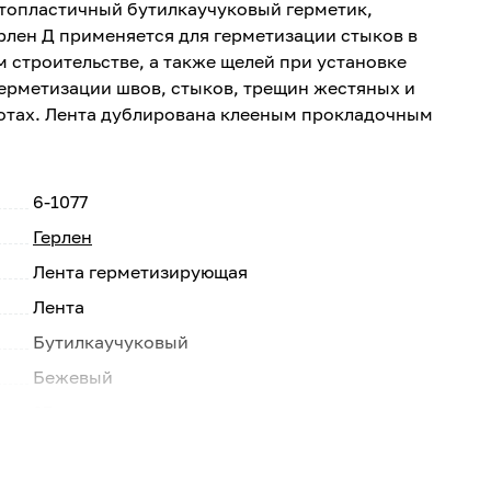
топластичный бутилкаучуковый герметик,
ерлен Д применяется для герметизации стыков в
строительстве, а также щелей при установке
герметизации швов, стыков, трещин жестяных и
отах. Лента дублирована клееным прокладочным
6-1077
Герлен
Лента герметизирующая
Лента
Бутилкаучуковый
Бежевый
25
Россия
1.5