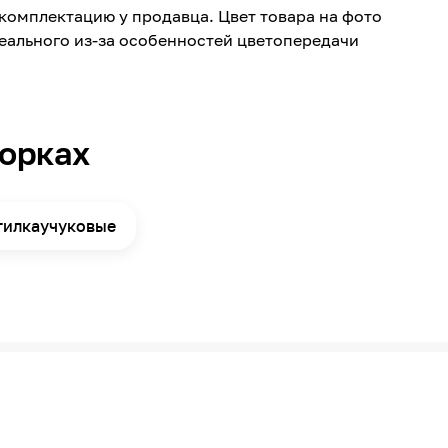
комплектацию у продавца. Цвет товара на фото
-60
реального из-за особенностей цветопередачи
+120
до -10
Приклейка вручную
борках
1
20000
1.5
тилкаучуковые
180