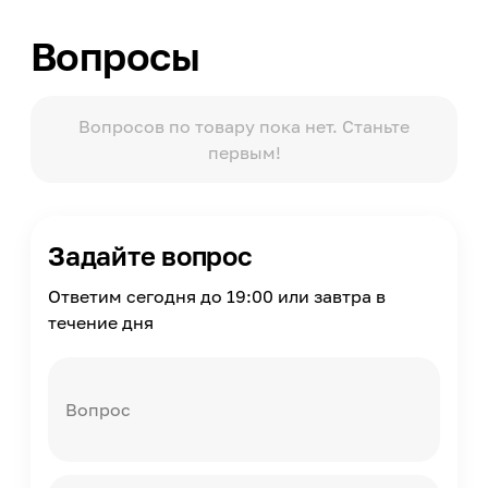
Метод нанесения
Вопросы
Приклейка вручную
Срок годности
1
Вопросов по товару пока нет. Станьте
первым!
Длина
20000
Толщина
1.5
Задайте вопрос
Ширина
120
Ответим сегодня до 19:00 или завтра в
течение дня
Вопрос