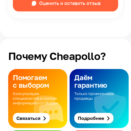
Оценить и оставить отзыв
Почему Cheapollo?
Помогаем
Даём
с выбором
гарантию
Консультации
Только проверенные
специалистов и полная
продавцы
информация по товарам
Связаться
Подробнее