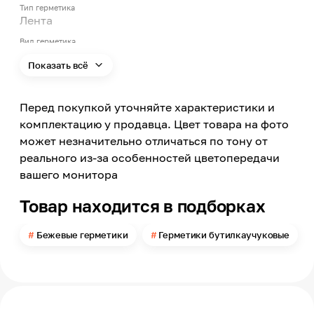
Тип герметика
Лента
Вид герметика
Бутилкаучуковый
Показать всё
Цвет
Бежевый
Перед покупкой уточняйте характеристики и
Минимальный срок службы
комплектацию у продавца. Цвет товара на фото
25
может незначительно отличаться по тону от
Страна производства
реального из-за особенностей цветопередачи
Россия
вашего монитора
Максимальная толщина слоя
Товар находится в подборках
1.5
Минимальная температура эксплуатации
Бежевые герметики
Герметики бутилкаучуковые
-60
Максимальная температура эксплуатации
+120
Температура нанесения
до -10