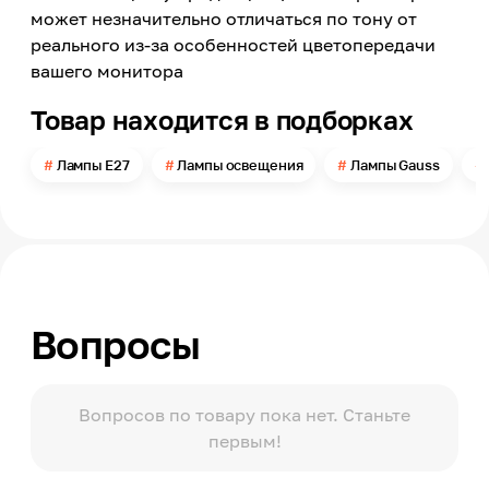
Филаментный
может незначительно отличаться по тону от
Номинальное напряжение сети
реального из-за особенностей цветопередачи
220
вашего монитора
Цветовая температура
Товар находится в подборках
4100
Свет
Лампы E27
Лампы освещения
Лампы Gauss
Дневной белый
Световой поток
890
Угол свечения
360
Вопросы
Тип колбы
Прочее
Колба
Матовая
Вопросов по товару пока нет. Станьте
первым!
Степень защиты по ГОСТ 14254
ІР20