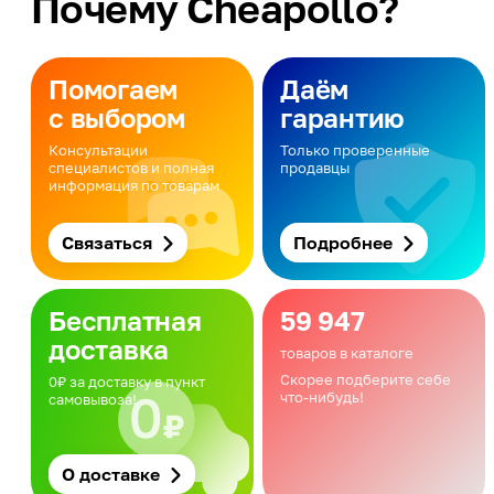
Почему Cheapollo?
Помогаем
Даём
с выбором
гарантию
Консультации
Только проверенные
специалистов и полная
продавцы
информация по товарам
Связаться
Подробнее
Бесплатная
59 947
доставка
товаров в каталоге
Скорее подберите себе
0₽ за доставку в пункт
что-нибудь!
самовывоза!
О доставке