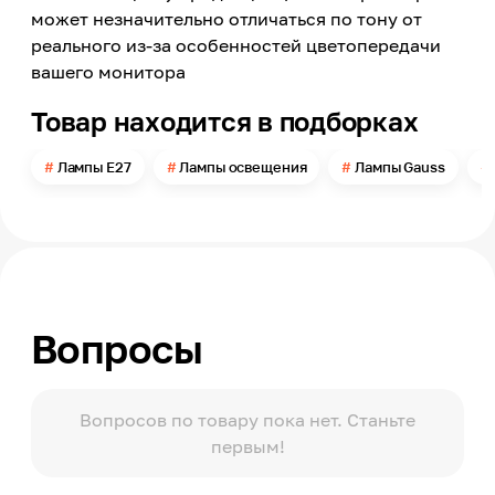
Филаментный
может незначительно отличаться по тону от
Номинальное напряжение сети
реального из-за особенностей цветопередачи
220
вашего монитора
Цветовая температура
Товар находится в подборках
2400
Свет
Лампы E27
Лампы освещения
Лампы Gauss
Теплый белый
Световой поток
550
Угол свечения
360
Вопросы
Тип колбы
Груша (A, Arbitrary)
Колба
Прозрачная
Вопросов по товару пока нет. Станьте
первым!
Степень защиты по ГОСТ 14254
ІР20