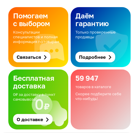
Помогаем
Даём
с выбором
гарантию
Консультации
Только проверенные
специалистов и полная
продавцы
информация по товарам
Связаться
Подробнее
Бесплатная
59 947
доставка
товаров в каталоге
Скорее подберите себе
0₽ за доставку в пункт
что-нибудь!
самовывоза!
О доставке