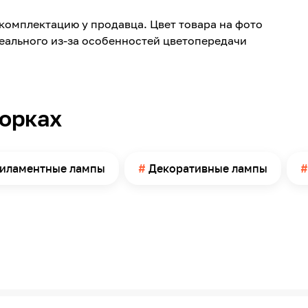
2700
комплектацию у продавца. Цвет товара на фото
Теплый белый
реального из-за особенностей цветопередачи
890
360
Прочее
борках
ІР20
35000
297
иламентные лампы
Декоративные лампы
Китай