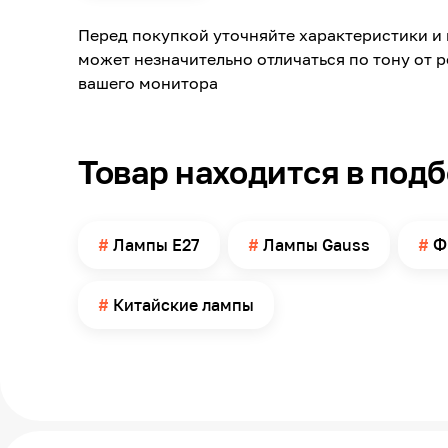
Цветовая температура
Перед покупкой уточняйте характеристики и 
Свет
может незначительно отличаться по тону от 
Световой поток
вашего монитора
Угол свечения
Тип колбы
Товар находится в под
Степень защиты по ГОСТ 14254
Время работы
Диаметр
Лампы E27
Лампы Gauss
Ф
Страна производства
Китайские лампы