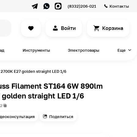
(8332)206-021
Контакты
Войти
Корзина
сад
Инструменты
Электротовары
Еще
2700К Е27 golden straight LED 1/6
ss Filament ST164 6W 890lm
 golden straight LED 1/6
32
деоконсультация
Поделиться