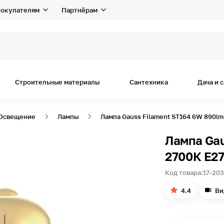
окупателям
Партнёрам
я
Строительные материалы
Сантехника
Дача и 
Освещение
Лампы
Лампа Gauss Filament ST164 6W 890lm 
Лампа Gau
2700К Е27
Код товара:
17-20
4.4
Ви