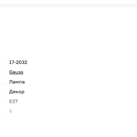
17-2032
Gauss
Лампа
Декор
E27
6
Филаментный
220