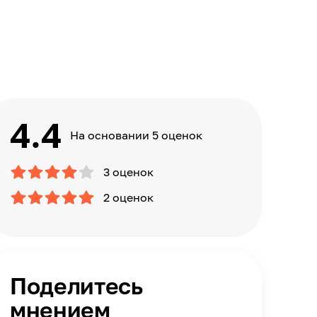
4.4
На основании 5 оценок
3 оценок
2 оценок
Поделитесь
мнением