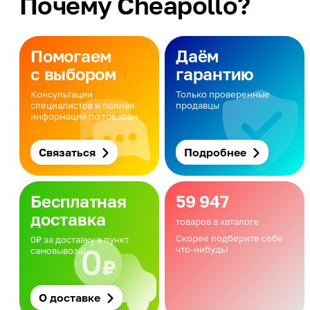
Почему Cheapollo?
Помогаем
Даём
с выбором
гарантию
Консультации
Только проверенные
специалистов и полная
продавцы
информация по товарам
Связаться
Подробнее
Бесплатная
59 947
доставка
товаров в каталоге
Скорее подберите себе
0₽ за доставку в пункт
что-нибудь!
самовывоза!
О доставке