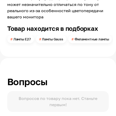
Филаментный
может незначительно отличаться по тону от
Номинальное напряжение сети
реального из-за особенностей цветопередачи
220
вашего монитора
Цветовая температура
Товар находится в подборках
2000
Свет
Лампы E27
Лампы Gauss
Филаментные лампы
Теплый белый
Световой поток
660
Угол свечения
360
Вопросы
Тип колбы
Прочее
Степень защиты по ГОСТ 14254
Вопросов по товару пока нет. Станьте
ІР20
первым!
Время работы
35000