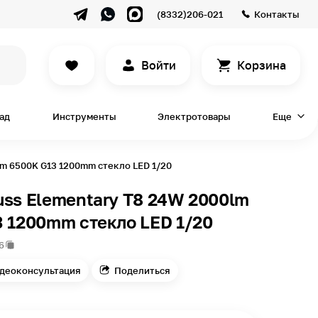
(8332)206-021
Контакты
Войти
Корзина
сад
Инструменты
Электротовары
Еще
lm 6500K G13 1200mm стекло LED 1/20
ss Elementary T8 24W 2000lm
 1200mm стекло LED 1/20
6
деоконсультация
Поделиться