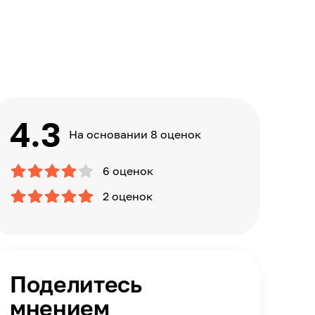
4.3
На основании 8 оценок
6 оценок
2 оценок
Поделитесь
мнением