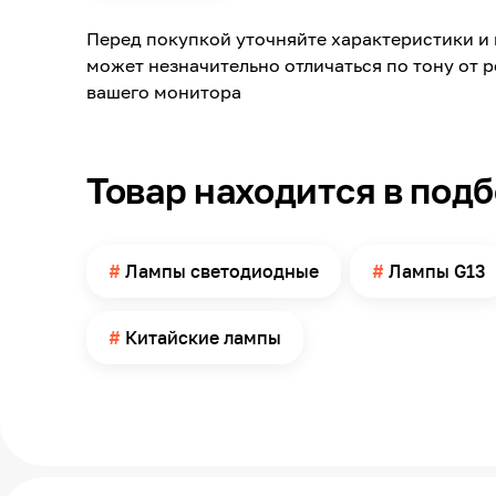
Свет
Перед покупкой уточняйте характеристики и 
Световой поток
может незначительно отличаться по тону от 
Угол свечения
вашего монитора
Тип колбы
Колба
Товар находится в под
Степень защиты по ГОСТ 14254
Диаметр
Страна производства
Лампы светодиодные
Лампы G13
Китайские лампы