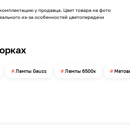
Холодный белый
комплектацию у продавца. Цвет товара на фото
2000
реального из-за особенностей цветопередачи
240
T8
Матовая
борках
ІР20
27
Китай
Лампы Gauss
Лампы 6500к
Матов