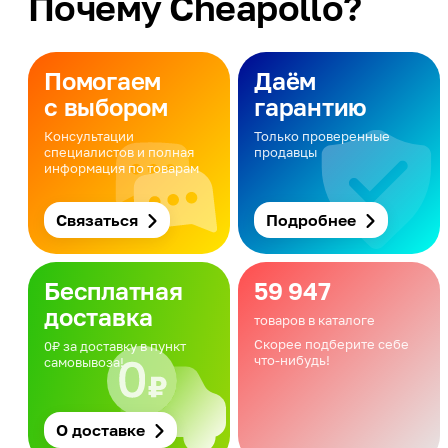
Почему Cheapollo?
Помогаем
Даём
с выбором
гарантию
Консультации
Только проверенные
специалистов и полная
продавцы
информация по товарам
Связаться
Подробнее
Бесплатная
59 947
доставка
товаров в каталоге
Скорее подберите себе
0₽ за доставку в пункт
что-нибудь!
самовывоза!
О доставке