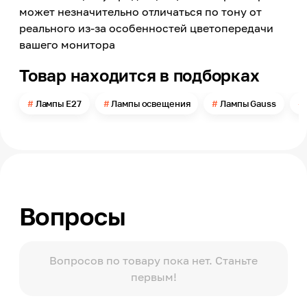
Филаментный
может незначительно отличаться по тону от
Номинальное напряжение сети
реального из-за особенностей цветопередачи
220
вашего монитора
Цветовая температура
Товар находится в подборках
4100
Свет
Лампы E27
Лампы освещения
Лампы Gauss
Дневной белый
Световой поток
1520
Угол свечения
360
Вопросы
Тип колбы
Шар (G, Globe)
Колба
Прозрачная
Вопросов по товару пока нет. Станьте
первым!
Степень защиты по ГОСТ 14254
ІР20