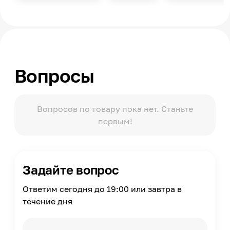
Световой поток
1090
Тип колбы
Груша (A, Arbitrary)
Колба
Вопросы
Матовая
Время работы
15000
Вопросов по товару пока нет. Станьте
Диаметр
первым!
60
Страна производства
Китай
Задайте вопрос
Ответим сегодня до 19:00 или завтра в
течение дня