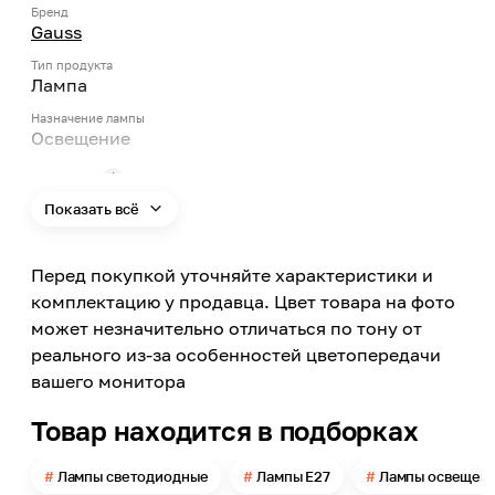
Бренд
Gauss
Тип продукта
Лампа
Назначение лампы
Освещение
Тип цоколя
E27
Показать всё
Мощность
11.5
Перед покупкой уточняйте характеристики и
Тип ламп
комплектацию у продавца. Цвет товара на фото
Светодиодный
может незначительно отличаться по тону от
Номинальное напряжение сети
реального из-за особенностей цветопередачи
220
вашего монитора
Цветовая температура
Товар находится в подборках
4100
Свет
Лампы светодиодные
Лампы E27
Лампы освещен
Дневной белый