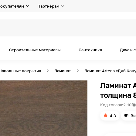
окупателям
Партнёрам
я
Строительные материалы
Сантехника
Дача и 
Напольные покрытия
Ламинат
Ламинат Artens «Дуб Кону
Ламинат A
толщина 8
Код товара:
2-10
4.3
Ви