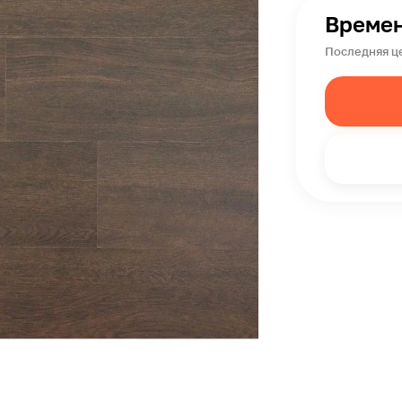
Времен
Последняя це