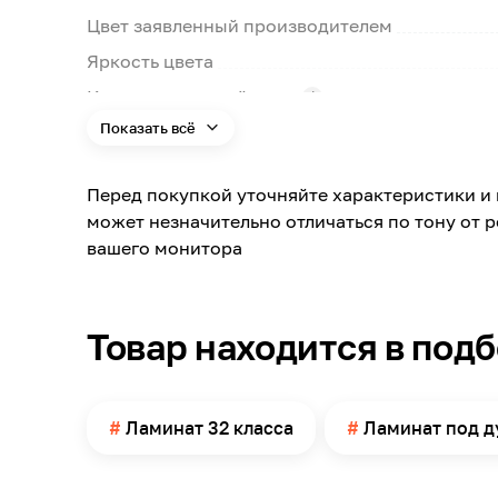
Цвет заявленный производителем
Яркость цвета
Класс износостойкости
Показать всё
Толщина
Ширина
Перед покупкой уточняйте характеристики и 
Длина
может незначительно отличаться по тону от 
Порода дерева
вашего монитора
Глубина фаски
Место расположения фаски
Товар находится в под
Влагостойкость
Совместимость с теплым полом
Страна производства
Ламинат 32 класса
Ламинат под д
Материал
Имитация товара