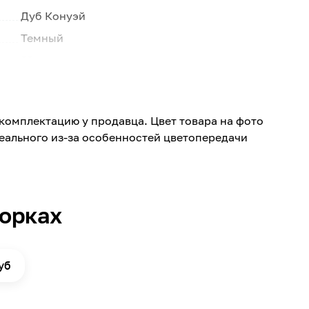
Дуб Конуэй
Темный
32
8
193
комплектацию у продавца. Цвет товара на фото
1380
реального из-за особенностей цветопередачи
Дуб
5
Четырехсторонняя
борках
Нет
Да
Россия
уб
ХДФ
Древесина