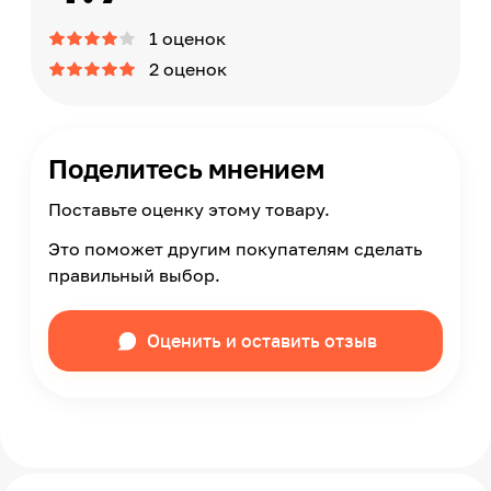
Модельный ряд
1 оценок
Лайт
2 оценок
Срок годности
2
ТУ
ТУ 20.30.11-002-55753092-2021
Поделитесь мнением
Страна производства
Поставьте оценку этому товару.
Россия
Упаковка
Это поможет другим покупателям сделать
Ведро
правильный выбор.
Оценить и оставить отзыв