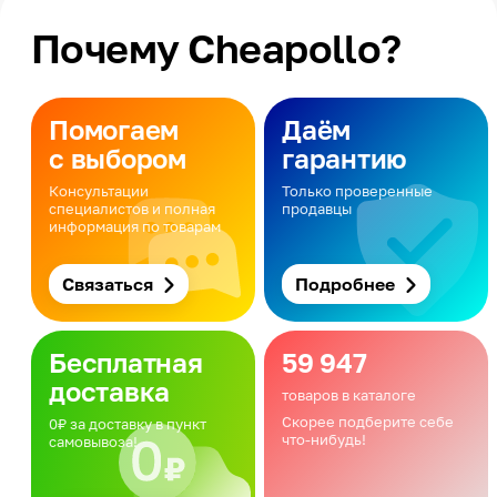
Почему Cheapollo?
Помогаем
Даём
с выбором
гарантию
Консультации
Только проверенные
специалистов и полная
продавцы
информация по товарам
Связаться
Подробнее
Бесплатная
59 947
доставка
товаров в каталоге
Скорее подберите себе
0₽ за доставку в пункт
что-нибудь!
самовывоза!