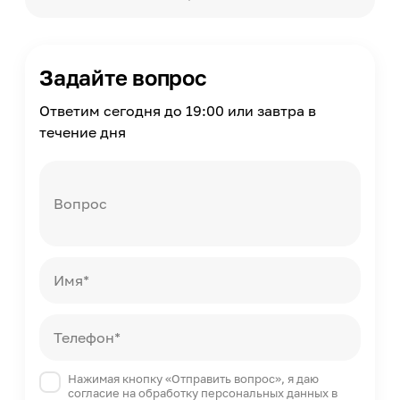
Плотность
1.5
Базис
База А
Задайте вопрос
Колеровка
Ответим сегодня до 19:00 или завтра в
Возможна колеровка
течение дня
Наличие запаха
Без резкого запаха
Износостойкость
Нет
Вопрос
Влагостойкость
Да
Огнестойкость
Имя*
Нет
Можно мыть
Да
Телефон*
Разбавитель
Вода
Нажимая кнопку «Отправить вопрос», я даю
согласие на обработку персональных данных в