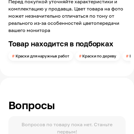
Перед покупкой уточняйте характеристики и
Применение
Внутри помещений, Снаружи помещений
комплектацию у продавца. Цвет товара на фото
может незначительно отличаться по тону от
Типы помещений
реального из-за особенностей цветопередачи
Сухие помещения, Влажные помещения
вашего монитора
Эксплуатационные свойства
Влагостойкость, Атмосферостойкость
Товар находится в подборках
Цвет
Белый
Краски для наружных работ
Краски по дереву
Бе
Поверхность
Матовая, Гладкая
Поверхность применения
Стена, Фасад
Материал обработки
Шпатлевка, Кирпич, Бетон, Древесина,
Вопросы
Штукатурка, Гипсокартон, ДСП, Камень, ДВП,
Минеральные основания
Масса
Вопросов по товару пока нет. Станьте
14
первым!