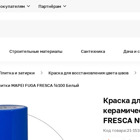
окупателям
Партнёрам
я
Строительные материалы
Сантехника
Дача и 
Плитка и затирки
Краска для восстановления цвета швов
плитки MAPEI FUGA FRESCA №100 Белый
Краска дл
керамиче
FRESCA №
Код товара:
21-153