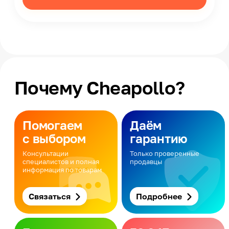
Почему Cheapollo?
Помогаем
Даём
с выбором
гарантию
Консультации
Только проверенные
специалистов и полная
продавцы
информация по товарам
Связаться
Подробнее