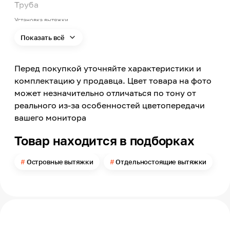
Труба
Установка вытяжки
Островная (потолочная)
Показать всё
Режимы вытяжки
Отвод и циркуляция
Перед покупкой уточняйте характеристики и
Угольные фильтры в комплекте
Нет, приобретаются дополнительно
комплектацию у продавца. Цвет товара на фото
может незначительно отличаться по тону от
Тип угольного фильтра
KFCR 170
реального из-за особенностей цветопередачи
вашего монитора
Ширина
800
Товар находится в подборках
Цвет
Белый
Островные вытяжки
Отдельностоящие вытяжки
Материал корпуса
Стекло
Мощность
360
Количество двигателей
1