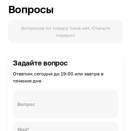
Вопросы
Вид управления
Сенсорное, С пульта ДУ
Тип ламп
Светодиодный
Вопросов по товару пока нет. Станьте
первым!
Количество ламп
3
Количество скоростей
4
Задайте вопрос
Таймер
Да
Ответим сегодня до 19:00 или завтра в
Диаметр воздуховода
течение дня
120/150
Вопрос
Имя*