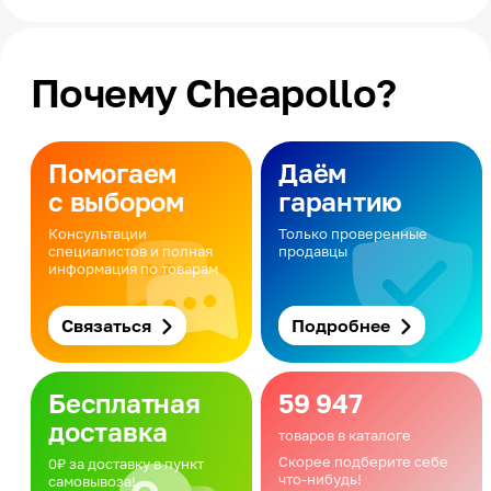
Почему Cheapollo?
Помогаем
Даём
с выбором
гарантию
Консультации
Только проверенные
специалистов и полная
продавцы
информация по товарам
Связаться
Подробнее
Бесплатная
59 947
доставка
товаров в каталоге
Скорее подберите себе
0₽ за доставку в пункт
что-нибудь!
самовывоза!