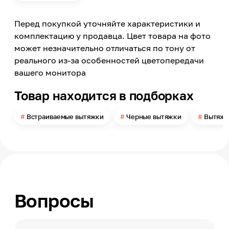
Телескопическая
Перед покупкой уточняйте характеристики и
Режимы вытяжки
Отвод и циркуляция
комплектацию у продавца. Цвет товара на фото
может незначительно отличаться по тону от
Вид фильтра вытяжки
Жироулавливающий, Угольный
реального из-за особенностей цветопередачи
вашего монитора
Количество жиропоглощающих фильтров
2
Товар находится в подборках
Угольные фильтры в комплекте
Нет, приобретаются дополнительно
Встраиваемые вытяжки
Черные вытяжки
Вытяжк
Тип угольного фильтра
KFCC 60
Ширина
500
Цвет
Черный
Вопросы
Материал корпуса
Металл
Мощность