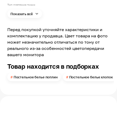
Тип плетения ткани
Поплин
Показать всё
Тип ткани
Хлопок
Перед покупкой уточняйте характеристики и
Состав
100% Хлопок
комплектацию у продавца. Цвет товара на фото
может незначительно отличаться по тону от
Вид рисунка
Однотонный, С рисунком, Дамаски, Цветы
реального из-за особенностей цветопередачи
вашего монитора
Размер наволочки
70х70 см
Товар находится в подборках
Размер пододеяльника
180х220
Постельное белье поплин
Постельное белье хлопок
Размер простыни
220х240
Вид простыни
Стандартная
Застежка наволочки
С клапаном