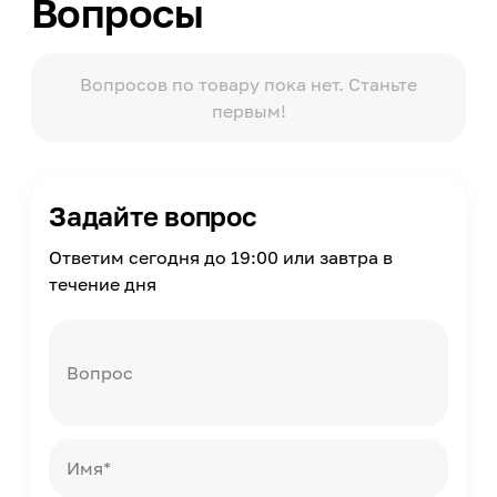
Вопросы
Застежка пододеяльника
С прорезью
В комплекте
1 пододеяльник, 1 простыня, 2 наволочки
Вопросов по товару пока нет. Станьте
первым!
Количество в комплекте
4
Масса
2.3
Задайте вопрос
Страна производства
Россия
Ответим сегодня до 19:00 или завтра в
течение дня
Вопрос
Имя*