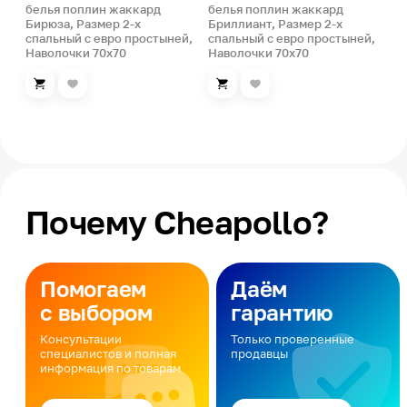
белья поплин жаккард
белья поплин жаккард
Бирюза, Размер 2-х
Бриллиант, Размер 2-х
спальный с евро простыней,
спальный с евро простыней,
Наволочки 70х70
Наволочки 70х70
Почему Cheapollo?
Помогаем
Даём
с выбором
гарантию
Консультации
Только проверенные
специалистов и полная
продавцы
информация по товарам