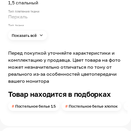
1,5 спальный
Тип плетения ткани
Перкаль
Тип ткани
Хлопок
Показать всё
Состав
100% Хлопок
Перед покупкой уточняйте характеристики и
Цвет
Зеленый
комплектацию у продавца. Цвет товара на фото
может незначительно отличаться по тону от
Вид рисунка
С рисунком, Цветы
реального из-за особенностей цветопередачи
вашего монитора
Размер наволочки
50х70 см
Товар находится в подборках
Размер пододеяльника
150х215
Постельное белье 1.5
Постельное белье хлопок
Размер простыни
160х215
Вид простыни
Стандартная