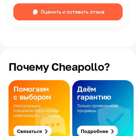
Оценить и оставить отзыв
Почему Cheapollo?
Помогаем
Даём
с выбором
гарантию
Консультации
Только проверенные
специалистов и полная
продавцы
информация по товарам
Связаться
Подробнее