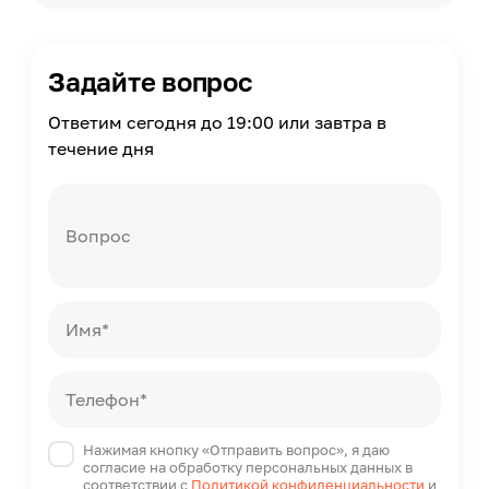
Максимальная нагрузка на одно спальное место
120
Задайте вопрос
Наличие изголовья
С изголовьем
Ответим сегодня до 19:00 или завтра в
Матрас в комплекте
течение дня
Нет
Основание
В комплекте, Ортопедическое
Вопрос
Модельный ряд
Лофт
Помещение
Спальня
Имя*
Форма поставки
Требуется сборка
Телефон*
Нажимая кнопку «Отправить вопрос», я даю
согласие на обработку персональных данных в
соответствии с
Политикой конфиденциальности
и