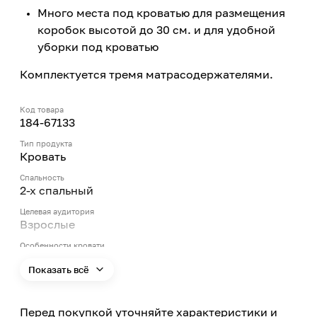
Много места под кроватью для размещения
коробок высотой до 30 см. и для удобной
уборки под кроватью
Комплектуется тремя матрасодержателями.
Код товара
184-67133
Тип продукта
Кровать
Спальность
2-х спальный
Целевая аудитория
Взрослые
Особенности кровати
На высоких ножках
Показать всё
Длина
2030
Перед покупкой уточняйте характеристики и
Ширина