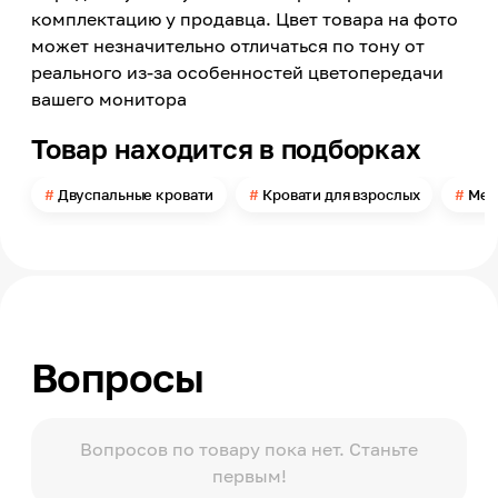
1800
комплектацию у продавца. Цвет товара на фото
может незначительно отличаться по тону от
Высота
725
реального из-за особенностей цветопередачи
вашего монитора
Высота ножек
300
Товар находится в подборках
Высота кровати от пола без учета высоты матраса
378
Двуспальные кровати
Кровати для взрослых
Мет
Цвет
Серый
Материал обивки
Велюр
Цвет ткани
Зеленый
Вопросы
Материал каркаса
Металл
Длина спального места
2000
Вопросов по товару пока нет. Станьте
первым!
Ширина спального места
1800