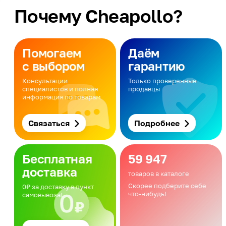
Почему Cheapollo?
Помогаем
Даём
с выбором
гарантию
Консультации
Только проверенные
специалистов и полная
продавцы
информация по товарам
Связаться
Подробнее
Бесплатная
59 947
доставка
товаров в каталоге
Скорее подберите себе
0₽ за доставку в пункт
что-нибудь!
самовывоза!