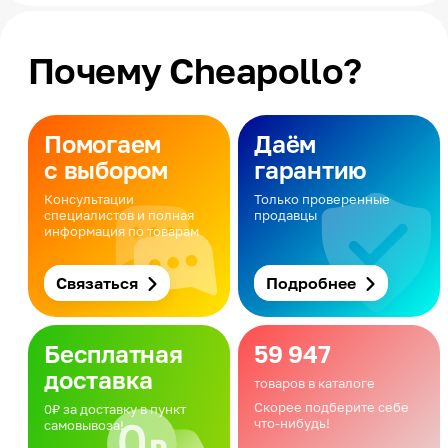
Почему Cheapollo?
Помогаем
Даём
с выбором
гарантию
Консультации
Только проверенные
специалистов и полная
продавцы
информация по товарам
Связаться
Подробнее
Бесплатная
59 947
доставка
товаров в каталоге
Скорее подберите себе
0₽ за доставку в пункт
что-нибудь!
самовывоза!